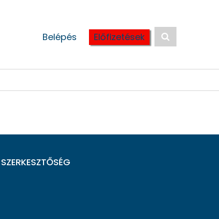
Belépés
Előfizetések
SZERKESZTŐSÉG