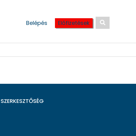
Belépés
Előfizetések
SZERKESZTŐSÉG