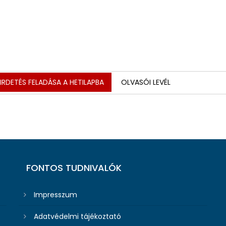
RDETÉS FELADÁSA A HETILAPBA
OLVASÓI LEVÉL
FONTOS TUDNIVALÓK
Impresszum
Adatvédelmi tájékoztató