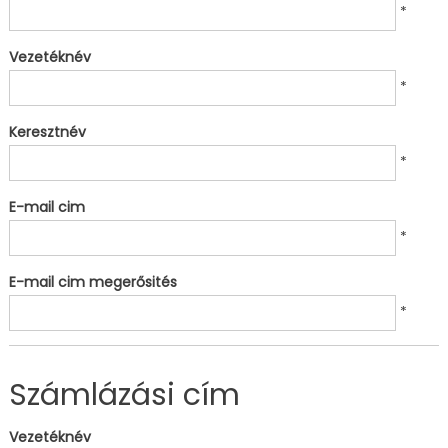
*
Vezetéknév
*
Keresztnév
*
E-mail cim
*
E-mail cim megerősités
*
Számlázási cím
Vezetéknév