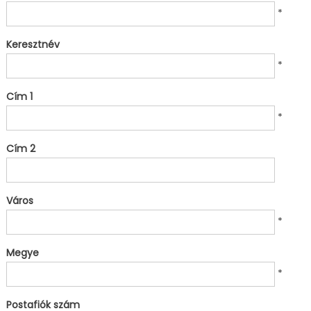
*
Keresztnév
*
Cím 1
*
Cím 2
Város
*
Megye
*
Postafiók szám