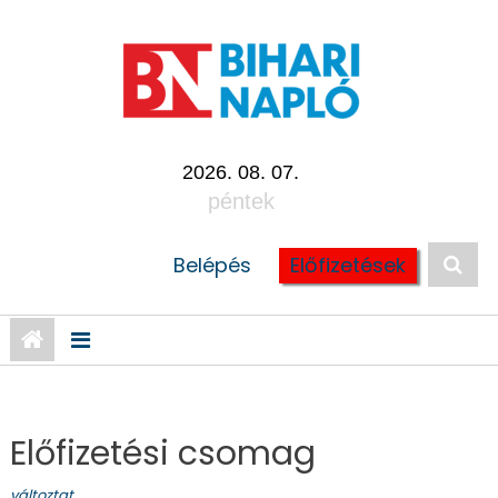
Skip
to
content
2026. 08. 07.
péntek
Belépés
Előfizetések
Előfizetési csomag
változtat